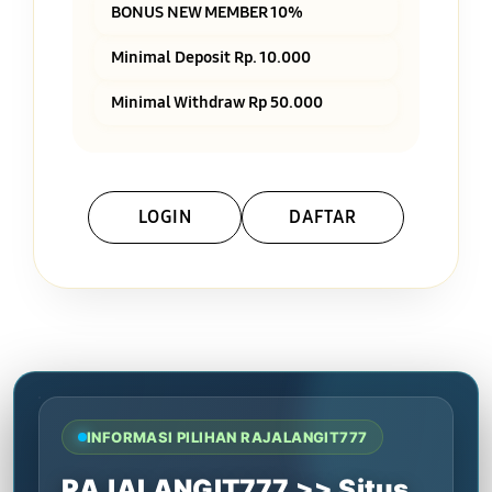
BONUS NEW MEMBER 10%
Minimal Deposit Rp. 10.000
Minimal Withdraw Rp 50.000
LOGIN
DAFTAR
Layer Popup Close
INFORMASI PILIHAN RAJALANGIT777
RAJALANGIT777 >> Situs