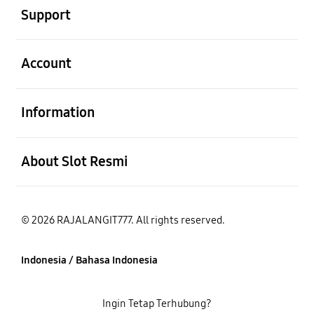
Support
Buka
Account
Buka
Information
Buka
About Slot Resmi
© 2026 RAJALANGIT777. All rights reserved.
Indonesia / Bahasa Indonesia
Ingin Tetap Terhubung?